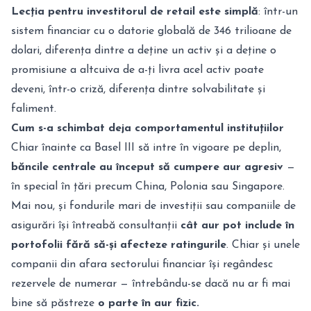
Lecția pentru investitorul de retail este simplă
: într-un
sistem financiar cu o datorie globală de 346 trilioane de
dolari, diferența dintre a deține un activ și a deține o
promisiune a altcuiva de a-ți livra acel activ poate
deveni, într-o criză, diferența dintre solvabilitate și
faliment.
Cum s-a schimbat deja comportamentul instituțiilor
Chiar înainte ca Basel III să intre în vigoare pe deplin,
băncile centrale au început să cumpere aur agresiv
—
în special în țări precum China, Polonia sau Singapore.
Mai nou, și fondurile mari de investiții sau companiile de
asigurări își întreabă consultanții
cât aur pot include în
portofolii fără să-și afecteze ratingurile
. Chiar și unele
companii din afara sectorului financiar își regândesc
rezervele de numerar — întrebându-se dacă nu ar fi mai
bine să păstreze
o parte în aur fizic.