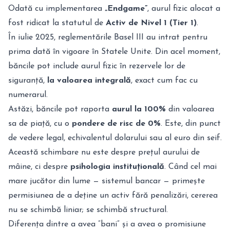
Odată cu implementarea
„Endgame”
, aurul fizic alocat a
fost ridicat la statutul de
Activ de Nivel 1 (Tier 1)
.
În iulie 2025, reglementările Basel III au intrat pentru
prima dată în vigoare în Statele Unite. Din acel moment,
băncile pot include aurul fizic în rezervele lor de
siguranță,
la valoarea integrală
, exact cum fac cu
numerarul.
Astăzi, băncile pot raporta
aurul la 100%
din valoarea
sa de piață, cu o
pondere de risc de 0%
.
Este, din punct
de vedere legal, echivalentul dolarului sau al euro din seif.
Această schimbare nu este despre prețul aurului de
mâine, ci despre
psihologia instituțională
. Când cel mai
mare jucător din lume — sistemul bancar — primește
permisiunea de a deține un activ fără penalizări, cererea
nu se schimbă liniar; se schimbă structural.
Diferența dintre a avea ”bani” și a avea o promisiune