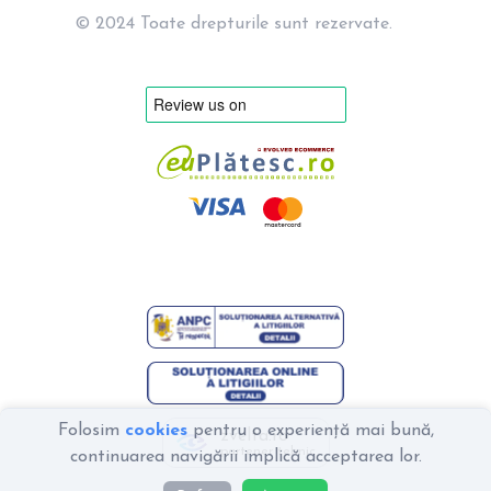
© 2024 Toate drepturile sunt rezervate.
Folosim
cookies
pentru o experiență mai bună,
zvelta.ro
partener tehnic
continuarea navigării implică acceptarea lor.