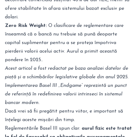
decontare comercială susținut 40% de aur fizic, menit să
ofere stabilitate în afara sistemului bazat exclusiv pe
dolari.
Zero Risk Weight:
O clasificare de reglementare care
înseamnă că o bancă nu trebuie să pună deoparte
capital suplimentar pentru a se proteja împotriva
pierderii valorii acelui activ. Aurul a primit această
pondere în 2025..
Acest articol a fost redactat pe baza analizei datelor de
piață și a schimbărilor legislative globale din anul 2025.
Implementarea Basel III „Endgame” reprezintă un punct
de referință în redefinirea valorii intrinseci în sistemul
bancar modern.
Dacă vrei să fii pregătit pentru viitor, e important să
înțelegi aceste mișcări din timp.
Reglementările Basel III spun clar:
aurul fizic este tratat