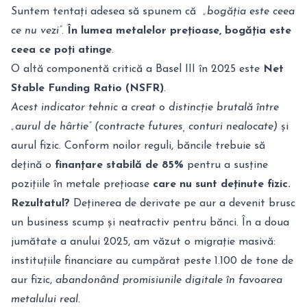
Suntem tentați adesea să spunem că
„bogăția este ceea
ce nu vezi”
.
În lumea metalelor prețioase, bogăția este
ceea ce poți atinge
.
O altă componentă critică a Basel III în 2025 este
Net
Stable Funding Ratio (NSFR)
.
Acest indicator tehnic a creat o distincție brutală între
„aurul de hârtie” (contracte futures, conturi nealocate)
și
aurul fizic.
Conform noilor reguli, băncile trebuie să
dețină o
finanțare stabilă de 85%
pentru a susține
pozițiile în metale prețioase
care nu sunt deținute fizic.
Rezultatul?
Deținerea de derivate pe aur a devenit brusc
un business scump și neatractiv pentru bănci.
În a doua
jumătate a anului 2025, am văzut o migrație masivă:
instituțiile financiare au cumpărat peste 1.100 de tone de
aur fizic,
abandonând promisiunile digitale în favoarea
metalului real.