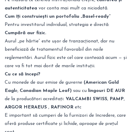
Pe măsură ce cererea instituțională crește,
calitatea și
autenticitatea
vor conta mai mult ca niciodată.
Cum îți construiești un portofoliu „Basel-ready”
Pentru investitorul individual, strategia e directă:
Cumpără aur fizic.
Aurul „pe hârtie” este ușor de tranzacționat, dar nu
beneficiază de tratamentul favorabil din noile
reglementări. Aurul fizic este cel care contează acum — și
care va fi tot mai dorit de marile instituții.
Cu ce să începi?
Cu monede de aur emise de guverne
(American Gold
Eagl
e,
Canadian Maple Leaf)
sau cu
lingouri DE AUR
de la producători acreditați:
VALCAMBI SWISS
,
PAMP
,
ARGOR HERAEUS
,
RAFINOR
etc
E important să cumperi de la furnizori de încredere, care
oferă produse certificate și lichide, aproape de prețul