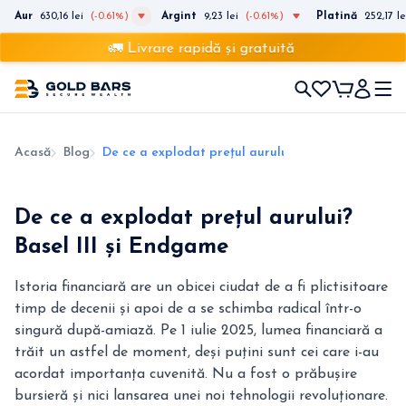
Aur
630,16 lei
(-0.61%)
Argint
9,23 lei
(-0.61%)
Platină
252,17 le
🚛 Livrare rapidă și gratuită
Acasă
Blog
De ce a explodat prețul aurului? Basel III și Endg
De ce a explodat prețul aurului?
Basel III și Endgame
Istoria financiară are un obicei ciudat de a fi plictisitoare
timp de decenii și apoi de a se schimba radical într-o
singură după-amiază. Pe 1 iulie 2025, lumea financiară a
trăit un astfel de moment, deși puțini sunt cei care i-au
acordat importanța cuvenită. Nu a fost o prăbușire
bursieră și nici lansarea unei noi tehnologii revoluționare.