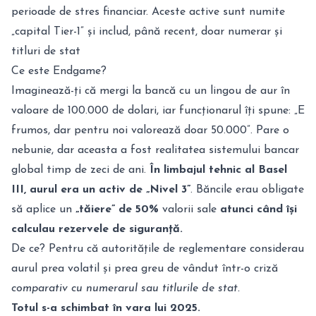
perioade de stres financiar. Aceste active sunt numite
„capital Tier-1” și includ, până recent, doar numerar și
titluri de stat
Ce este Endgame?
Imaginează-ți că mergi la bancă cu un lingou de aur în
valoare de 100.000 de dolari, iar funcționarul îți spune: „E
frumos, dar pentru noi valorează doar 50.000”. Pare o
nebunie, dar aceasta a fost realitatea sistemului bancar
global timp de zeci de ani.
În limbajul tehnic al Basel
III, aurul era un activ de „Nivel 3”
.
Băncile erau obligate
să aplice un
„tăiere” de 50%
valorii sale
atunci când își
calculau rezervele de siguranță.
De ce? Pentru că autoritățile de reglementare considerau
aurul prea volatil și prea greu de vândut într-o criză
comparativ cu numerarul sau titlurile de stat.
Totul s-a schimbat în vara lui 2025.