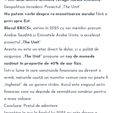
— într-unul dintre ultimele refugii fiscale eficiente
.
Geopolitica încrederii: Proiectul „The Unit”
Nu putem vorbi despre re-monetizarea aurului
fără a
privi spre Est.
Blocul BRICS+
, extins în 2025 cu noi membri precum
Arabia Saudită și Emiratele Arabe Unite, a accelerat
proiectul
„The Unit”
.
Acesta nu este un atac direct la dolar, ci o poliță de
asigurare.
„The Unit”
propune un
coș de monede
susținut în proporție de 40% de aur fizic.
Într-o lume în care sancțiunile financiare au devenit o
armă, națiunile caută un numitor comun care nu poate fi
„înghețat” de un guvern străin. Aurul este singurul activ
financiar care nu depinde de semnătura nimănui pentru
a avea valoare.
Concluzie: Prețul de admitere