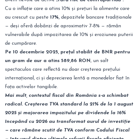
avem nevoie de active
„fără risc de contrapartidă”.
Cu o inflație care a atins 10% și prețuri la alimente care
au crescut cu peste
17%,
depozitele bancare tradiționale
— deși oferă dobânzi de aproximativ 7-8% — rămân
vulnerabile după impozitarea de 10% și eroziunea puterii
de cumpărare.
Pe 10 decembrie 2025, prețul stabilit de BNR pentru
un gram de aur a atins 589,86 RON
, un salt
spectaculos care reflectă nu doar creșterea prețului
internațional, ci și deprecierea lentă a monedelor fiat în
fața activelor tangibile.
Mai mult, contextul fiscal din România s-a schimbat
radical. Creșterea TVA standard la 21% de la 1 august
2025 și majorarea impozitului pe dividende la 16%
începând cu 2026 au transformat aurul de investiție
— care rămâne scutit de TVA conform Codului Fiscal