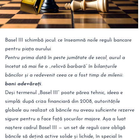
Basel III schimbă jocul: ce înseamnă noile reguli bancare
pentru piața aurului
Pentru prima dată în peste jumătate de secol, aurul a
încetat să mai fie o „relicvă barbară” în bilanțurile
băncilor și a redevenit ceea ce a fost timp de milenii:
bani adevărați
.
Deși termenul „Basel III” poate părea tehnic, ideea e
simplă: după criza financiară din 2008, autoritățile
globale au realizat că băncile nu aveau suficiente rezerve
sigure pentru a face față șocurilor majore. Așa a luat
naștere cadrul Basel III — un set de reguli care obligă
băncile să dețină active solide și lichide, în special în