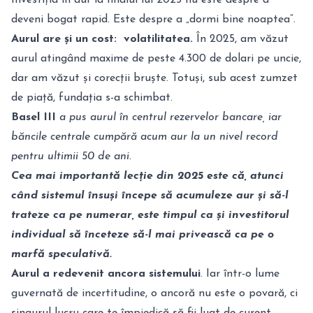
Investiția în aur la finalul lui 2025 nu este despre a
deveni bogat rapid. Este despre a „dormi bine noaptea”.
Aurul are și un cost: volatilitatea.
În 2025, am văzut
aurul atingând maxime de peste 4.300 de dolari pe uncie,
dar am văzut și corecții bruște. Totuși, sub acest zumzet
de piață, fundația s-a schimbat.
Basel III
a pus aurul în centrul rezervelor bancare, iar
băncile centrale cumpără acum aur la un nivel record
pentru ultimii 50 de ani.
Cea mai importantă lecție din 2025 este că, atunci
când sistemul însuși începe să acumuleze aur și să-l
trateze ca pe numerar, este timpul ca și investitorul
individual să înceteze să-l mai privească ca pe o
marfă speculativă.
Aurul a redevenit ancora sistemului
. Iar într-o lume
guvernată de incertitudine, o ancoră nu este o povară, ci