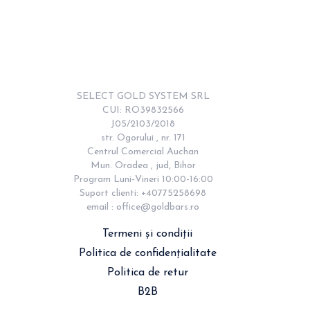
SELECT GOLD SYSTEM SRL

CUI: RO39832566

J05/2103/2018

str. Ogorului , nr. 171

Centrul Comercial Auchan

Mun. Oradea , jud, Bihor

Program Luni-Vineri 10:00-16:00

Suport clienti: +40775258698

email : 
office@goldbars.ro
Termeni și condiții
Politica de confidențialitate
Politica de retur
B2B