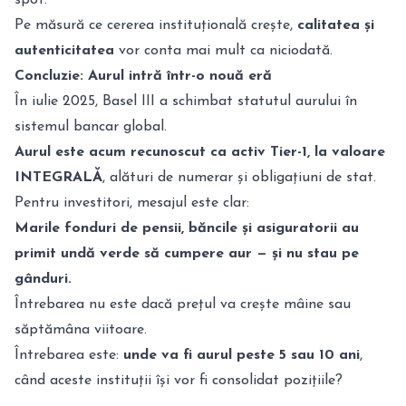
spot.
Pe măsură ce cererea instituțională crește,
calitatea și
autenticitatea
vor conta mai mult ca niciodată.
Concluzie: Aurul intră într-o nouă eră
În iulie 2025, Basel III a schimbat statutul aurului în
sistemul bancar global.
Aurul este acum recunoscut ca activ Tier-1, la valoare
INTEGRALĂ
, alături de numerar și obligațiuni de stat.
Pentru investitori, mesajul este clar:
Marile fonduri de pensii, băncile și asiguratorii au
primit undă verde să cumpere aur — și nu stau pe
gânduri.
Întrebarea nu este dacă prețul va crește mâine sau
săptămâna viitoare.
Întrebarea este:
unde va fi aurul peste 5 sau 10 ani
,
când aceste instituții își vor fi consolidat pozițiile?