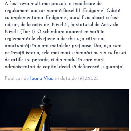
A fost ceva mult mai prozaic: o modificare de
regulament bancar numită Basel III „Endgame”. Odată
cu implementarea „Endgame”, aurul fizic alocat a fost
ridicat, de la activ de „Nivel 3”, la statutul de Activ de
Nivel 1 (Tier 1). O schimbare aparent minoră în
reglementările elvețiene a deschis ușa către noi
oportunități în piața metalelor prețioase. Dar, așa cum
ne învață istoria, cele mai mari schimbări nu vin cu focuri
de artificii și petarde, ci din modul în care marii
administratori de capital decid să definească „siguranța”.
Publicat de
Ioana Vlad
în data de 19.12.2025