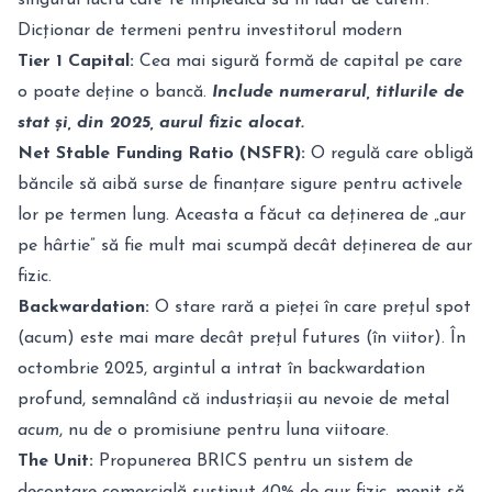
singurul lucru care te împiedică să fii luat de curent.
Dicționar de termeni pentru investitorul modern
Tier 1 Capital:
Cea mai sigură formă de capital pe care
o poate deține o bancă.
Include numerarul, titlurile de
stat și, din 2025, aurul fizic alocat.
Net Stable Funding Ratio (NSFR):
O regulă care obligă
băncile să aibă surse de finanțare sigure pentru activele
lor pe termen lung. Aceasta a făcut ca deținerea de „aur
pe hârtie” să fie mult mai scumpă decât deținerea de aur
fizic.
Backwardation:
O stare rară a pieței în care prețul spot
(acum) este mai mare decât prețul futures (în viitor). În
octombrie 2025, argintul a intrat în backwardation
profund, semnalând că industriașii au nevoie de metal
acum
, nu de o promisiune pentru luna viitoare.
The Unit:
Propunerea BRICS pentru un sistem de