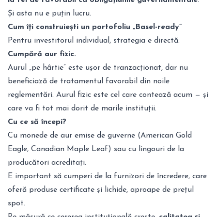
la fel de favorabil ca obligațiunile guvernamentale
.
Și asta nu e puțin lucru.
Cum îți construiești un portofoliu „Basel-ready”
Pentru investitorul individual, strategia e directă:
Cumpără aur fizic.
Aurul „pe hârtie” este ușor de tranzacționat, dar nu
beneficiază de tratamentul favorabil din noile
reglementări. Aurul fizic este cel care contează acum — și
care va fi tot mai dorit de marile instituții.
Cu ce să începi?
Cu monede de aur emise de guverne (American Gold
Eagle, Canadian Maple Leaf) sau cu lingouri de la
producători acreditați.
E important să cumperi de la furnizori de încredere, care
oferă produse certificate și lichide, aproape de prețul
spot.