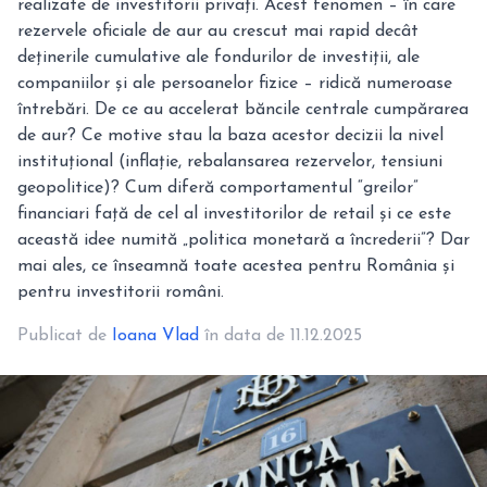
realizate de investitorii privați. Acest fenomen – în care
rezervele oficiale de aur au crescut mai rapid decât
deținerile cumulative ale fondurilor de investiții, ale
companiilor și ale persoanelor fizice – ridică numeroase
întrebări. De ce au accelerat băncile centrale cumpărarea
de aur? Ce motive stau la baza acestor decizii la nivel
instituțional (inflație, rebalansarea rezervelor, tensiuni
geopolitice)? Cum diferă comportamentul “greilor”
financiari față de cel al investitorilor de retail și ce este
această idee numită „politica monetară a încrederii”? Dar
mai ales, ce înseamnă toate acestea pentru România și
pentru investitorii români.
Publicat de
Ioana Vlad
în data de 11.12.2025