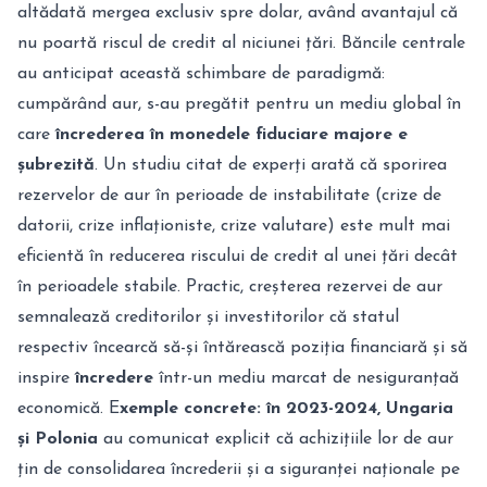
altădată mergea exclusiv spre dolar, având avantajul că
nu poartă riscul de credit al niciunei țări. Băncile centrale
au anticipat această schimbare de paradigmă:
cumpărând aur, s-au pregătit pentru un mediu global în
care
încrederea în monedele fiduciare majore e
șubrezită
. Un studiu citat de experți arată că sporirea
rezervelor de aur în perioade de instabilitate (crize de
datorii, crize inflaționiste, crize valutare) este mult mai
eficientă în reducerea riscului de credit al unei țări decât
în perioadele stabile. Practic, creșterea rezervei de aur
semnalează creditorilor și investitorilor că statul
respectiv încearcă să-și întărească poziția financiară și să
inspire
încredere
într-un mediu marcat de nesiguranțaă
economică. E
xemple concrete: în 2023-2024, Ungaria
și Polonia
au comunicat explicit că achizițiile lor de aur
țin de consolidarea încrederii și a siguranței naționale pe