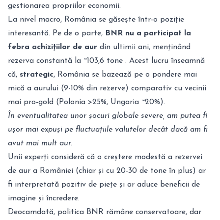
gestionarea propriilor economii.
La nivel macro, România se găsește într-o poziție
interesantă. Pe de o parte,
BNR nu a participat la
febra achizițiilor de aur
din ultimii ani, menținând
rezerva constantă la ~103,6 tone . Acest lucru înseamnă
că,
strategic
, România se bazează pe o pondere mai
mică a aurului (9-10% din rezerve) comparativ cu vecinii
mai pro-gold (Polonia >25%, Ungaria ~20%).
În eventualitatea unor șocuri globale severe, am putea fi
ușor mai expuși pe fluctuațiile valutelor decât dacă am fi
avut mai mult aur.
Unii experți consideră că o creștere modestă a rezervei
de aur a României (chiar și cu 20-30 de tone în plus) ar
fi interpretată pozitiv de piețe și ar aduce beneficii de
imagine și încredere.
Deocamdată, politica BNR rămâne conservatoare, dar