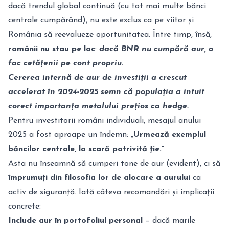
dacă trendul global continuă (cu tot mai multe bănci
centrale cumpărând), nu este exclus ca pe viitor și
România să reevalueze oportunitatea. Între timp, însă,
românii nu stau pe loc
:
dacă BNR nu cumpără aur, o
fac cetățenii pe cont propriu.
Cererea internă de aur de investiții a crescut
accelerat în 2024-2025 semn că populația a intuit
corect importanța metalului prețios ca hedge.
Pentru investitorii români individuali, mesajul anului
2025 a fost aproape un îndemn:
„Urmează exemplul
băncilor centrale, la scară potrivită ție.”
Asta nu înseamnă să cumperi tone de aur (evident), ci să
împrumuți din filosofia lor de alocare a aurului
ca
activ de siguranță. Iată câteva recomandări și implicații
concrete:
Include aur în portofoliul personal
– dacă marile