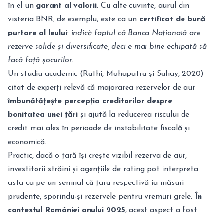
în el un
garant al valorii
. Cu alte cuvinte, aurul din
visteria BNR, de exemplu, este ca un
certificat de bună
purtare
al leului
:
indică faptul că Banca Națională are
rezerve solide și diversificate, deci e mai bine echipată să
facă față șocurilor.
Un studiu academic (Rathi, Mohapatra și Sahay, 2020)
citat de experți relevă că majorarea rezervelor de aur
îmbunătățește percepția creditorilor despre
bonitatea unei țări
și ajută la reducerea riscului de
credit mai ales în perioade de instabilitate fiscală și
economică.
Practic, dacă o țară își crește vizibil rezerva de aur,
investitorii străini și agențiile de rating pot interpreta
asta ca pe un semnal că țara respectivă ia măsuri
prudente, sporindu-și rezervele pentru vremuri grele.
În
contextul României anului 2025
, acest aspect a fost