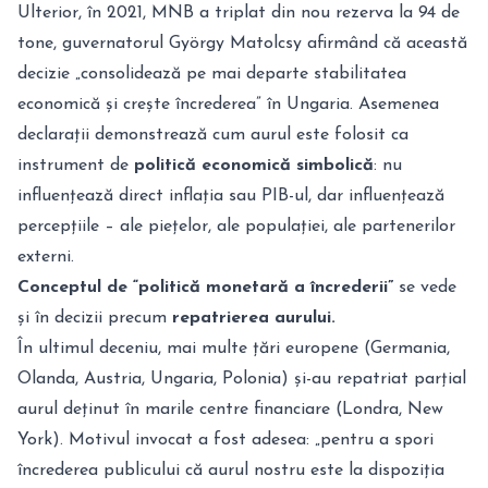
Ulterior, în 2021, MNB a triplat din nou rezerva la 94 de
tone, guvernatorul György Matolcsy afirmând că această
decizie „consolidează pe mai departe stabilitatea
economică și crește încrederea” în Ungaria. Asemenea
declarații demonstrează cum aurul este folosit ca
instrument de
politică economică simbolică
: nu
influențează direct inflația sau PIB-ul, dar influențează
percepțiile – ale piețelor, ale populației, ale partenerilor
externi.
Conceptul de “politică monetară a încrederii”
se vede
și în decizii precum
repatrierea aurului.
În ultimul deceniu, mai multe țări europene (Germania,
Olanda, Austria, Ungaria, Polonia) și-au repatriat parțial
aurul deținut în marile centre financiare (Londra, New
York). Motivul invocat a fost adesea: „pentru a spori
încrederea publicului că aurul nostru este la dispoziția