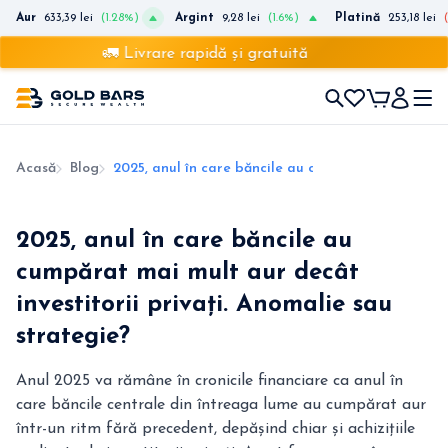
Aur
633,39 lei
(1.28%)
Argint
9,28 lei
(1.6%)
Platină
253,18 lei
🚛 Livrare rapidă și gratuită
Acasă
Blog
2025, anul în care băncile au cumpărat mai mult au
2025, anul în care băncile au
cumpărat mai mult aur decât
investitorii privați. Anomalie sau
strategie?
Anul 2025 va rămâne în cronicile financiare ca anul în
care băncile centrale din întreaga lume au cumpărat aur
într-un ritm fără precedent, depășind chiar și achizițiile