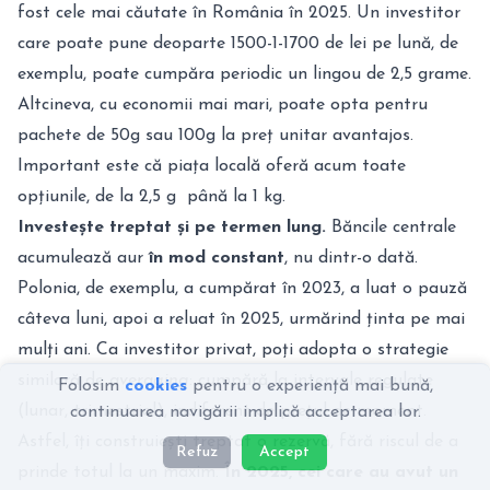
fost cele mai căutate în România în 2025. Un investitor
care poate pune deoparte 1500-1-1700 de lei pe lună, de
exemplu, poate cumpăra periodic un lingou de 2,5 grame.
Altcineva, cu economii mai mari, poate opta pentru
pachete de 50g sau 100g la preț unitar avantajos.
Important este că piața locală oferă acum toate
opțiunile, de la 2,5 g până la 1 kg.
Investește treptat și pe termen lung.
Băncile centrale
acumulează aur
în mod constant
, nu dintr-o dată.
Polonia, de exemplu, a cumpărat în 2023, a luat o pauză
câteva luni, apoi a reluat în 2025, urmărind ținta pe mai
mulți ani. Ca investitor privat, poți adopta o strategie
similară de
averaging
: cumpără la intervale regulate
Folosim
cookies
pentru o experiență mai bună,
(lunar, trimestrial), indiferent de prețul de moment.
continuarea navigării implică acceptarea lor.
Astfel, îți construiești treptat o rezervă, fără riscul de a
Refuz
Accept
prinde totul la un maxim.
În 2025, cei care au avut un