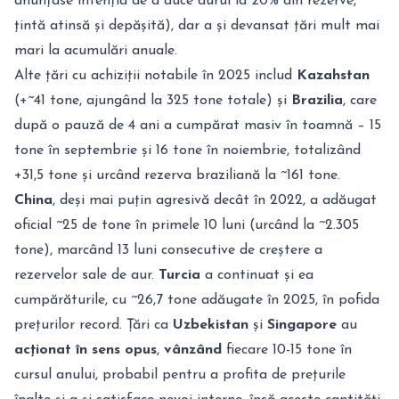
anunțase intenția de a duce aurul la 20% din rezerve,
țintă atinsă și depășită), dar a și devansat țări mult mai
mari la acumulări anuale.
Alte țări cu achiziții notabile în 2025 includ
Kazahstan
(+~41 tone, ajungând la 325 tone totale) și
Brazilia
, care
după o pauză de 4 ani a cumpărat masiv în toamnă – 15
tone în septembrie și 16 tone în noiembrie, totalizând
+31,5 tone și urcând rezerva braziliană la ~161 tone.
China
, deși mai puțin agresivă decât în 2022, a adăugat
oficial ~25 de tone în primele 10 luni (urcând la ~2.305
tone), marcând 13 luni consecutive de creștere a
rezervelor sale de aur.
Turcia
a continuat și ea
cumpărăturile, cu ~26,7 tone adăugate în 2025, în pofida
prețurilor record. Țări ca
Uzbekistan
și
Singapore
au
acționat în sens opus
,
vânzând
fiecare 10-15 tone în
cursul anului, probabil pentru a profita de prețurile