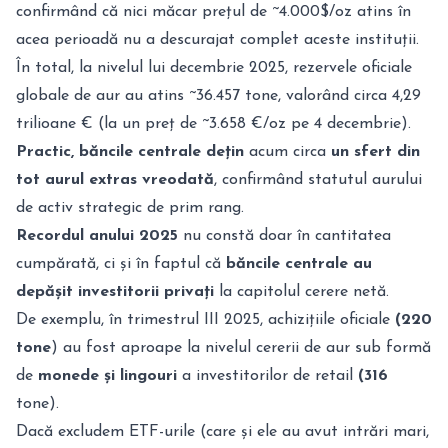
confirmând că nici măcar prețul de ~4.000$/oz atins în
acea perioadă nu a descurajat complet aceste instituții.
În total, la nivelul lui decembrie 2025, rezervele oficiale
globale de aur au atins ~36.457 tone
, valorând circa 4,29
trilioane € (la un preț de ~3.658 €/oz pe 4 decembrie).
Practic, băncile centrale dețin
acum circa
un sfert din
tot aurul extras vreodată
, confirmând statutul aurului
de activ strategic de prim rang.
Recordul anului 2025
nu constă doar în cantitatea
cumpărată, ci și în faptul că
băncile centrale au
depășit investitorii privați
la capitolul cerere netă.
De exemplu, în trimestrul III 2025, achizițiile oficiale
(220
tone
) au fost aproape la nivelul cererii de aur sub formă
de
monede
și
lingouri
a investitorilor de retail
(316
tone).
Dacă excludem ETF-urile (care și ele au avut intrări mari,