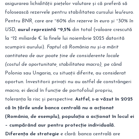
asigurarea lichidității piețelor valutare și că preferă să
folosească rezervele pentru stabilitatea cursului leu/euro.
Pentru
BNR, care are ~60% din rezerve în euro și ~30% în
USD
,
aurul reprezintă ~9,5%
din total (valoare crescută
la ~12 miliarde € la finele lui noiembrie 2025 datorită
scumpirii aurului).
Faptul că România nu și-a mărit
cantitatea de aur poate ține de considerente locale
(costul de oportunitate, stabilitatea macro),
pe când
Polonia sau Ungaria, cu situații diferite, au considerat
oportun. Investitorii privați nu au astfel de constrângeri
macro; ei decid în funcție de portofoliul propriu,
toleranța la risc și perspective.
Astfel, s-a văzut în 2025
că în țările unde banca centrală nu a acționat
(România, de exemplu), populația a acționat în locul ei
– cumpărând aur pentru protecție individuală.
Diferența de strategie
e clară: banca centrală are