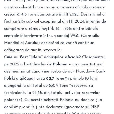
Chiar și în prima jumătate a anului, când prețul aurului a
urcat accelerat la noi maxime, cererea oficială a rămas
crescută: 415 tone cumpărate în H1 2025. Deși ritmul a
fost cu 21% sub cel excepțional din H1 2024, intenția de
cumpărare a rămas neștirbită – 95% dintre băncile
centrale intervievate într-un sondaj WGC (Consiuliu
Mondial al Aurului) declarând că vor să continue
adăugarea de aur în rezerva lor.
Cine au fost “liderii” achizițiilor oficiale?
Clasamentul
pe 2025 a fost deschis de
Polonia
– un nume tot mai
des menționat când vine vorba de aur. Narodowy Bank
Polski a adăugat circa
82,7 tone
în primele 10 luni,
ajungând la un total de 530,9 tone în rezerva sa
(echivalentul a 25,6% din totalul activelor rezervelor
poloneze). Cu aceste achiziții, Polonia nu doar că și-a
depășit propriile ținte declarate (guvernatorul NBP