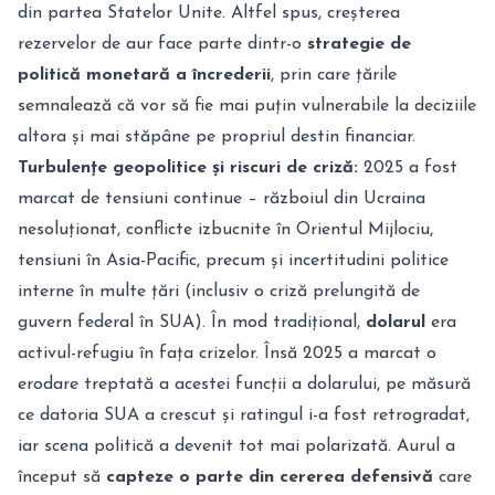
din partea Statelor Unite. Altfel spus, creșterea
rezervelor de aur face parte dintr-o
strategie de
politică monetară a încrederii
, prin care țările
semnalează că vor să fie mai puțin vulnerabile la deciziile
altora și mai stăpâne pe propriul destin financiar.
Turbulențe geopolitice și riscuri de criză:
2025 a fost
marcat de tensiuni continue – războiul din Ucraina
nesoluționat, conflicte izbucnite în Orientul Mijlociu,
tensiuni în Asia-Pacific, precum și incertitudini politice
interne în multe țări (inclusiv o criză prelungită de
guvern federal în SUA). În mod tradițional,
dolarul
era
activul-refugiu în fața crizelor. Însă 2025 a marcat o
erodare treptată a acestei funcții a dolarului, pe măsură
ce datoria SUA a crescut și ratingul i-a fost retrogradat,
iar scena politică a devenit tot mai polarizată. Aurul a
început să
capteze o parte din cererea defensivă
care