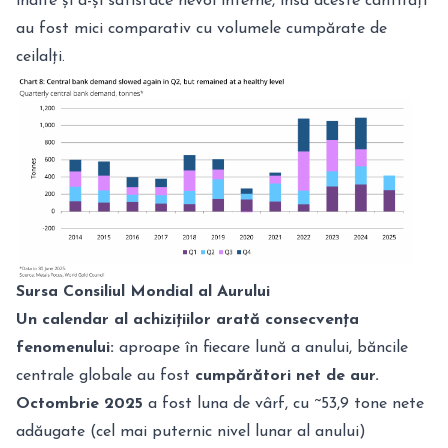
înalte și a-și satisface nevoi interne
, însă aceste cantități
au fost mici comparativ cu volumele cumpărate de
ceilalți.
Sursa
Consiliul Mondial al Aurului
Un calendar al achizițiilor arată consecvența
fenomenului:
aproape în fiecare lună a anului, băncile
centrale globale au fost
cumpărători net de aur.
Octombrie 2025
a fost luna de vârf, cu ~53,9 tone nete
adăugate (cel mai puternic nivel lunar al anului)