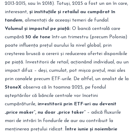
2013-2015, sau în 2018). Totuși, 2025 a fost un an în care,
interesant,
și instituțiile și retailul au cumpărat în
tandem
, alimentați de aceeași temeri de fundal.
Volumul și impactul pe piață:
O bancă centrală care
cumpără
50 de tone
într-un trimestru (precum Polonia)
poate influența prețul aurului la nivel global, prin
creșterea bruscă a cererii și reducerea ofertei disponibile
pe piață. Investitorii de retail, acționând individual, au un
impact difuz – deși, cumulat, pot mișca prețul, mai ales
prin canalele precum ETF-urile. De altfel, un analist de la
StoneX
observa că în toamna 2025, pe fondul
așteptărilor că băncile centrale vor încetini
cumpărăturile,
investitorii prin ETF-uri au devenit
„price maker”, nu doar „price taker”
– adică fluxurile
mari de intrări în fondurile de aur au contribuit la
menținerea prețului ridicat.
Între iunie și noiembrie