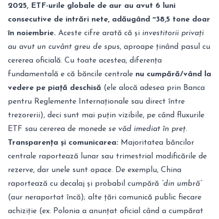
2025, ETF-urile globale de aur au avut 6 luni
consecutive de intrări nete, adăugând ~38,5 tone doar
în noiembrie.
Aceste cifre arată că și
investitorii privați
au avut un cuvânt greu de spu
s, aproape ținând pasul cu
cererea oficială. Cu toate acestea, diferența
fundamentală e că băncile centrale
nu cumpără/vând la
vedere pe piață deschisă
(ele alocă adesea prin Banca
pentru Reglemente Internaționale sau direct între
trezorerii), deci sunt mai puțin vizibile, pe când fluxurile
ETF sau cererea de monede
se văd imediat în preț.
Transparența și comunicarea:
Majoritatea băncilor
centrale raportează lunar sau trimestrial modificările de
rezerve, dar unele sunt opace. De exemplu, China
raportează cu decalaj și probabil cumpără
“din umbră”
(aur neraportat încă); alte țări comunică public fiecare
achiziție (ex: Polonia a anunțat oficial când a cumpărat