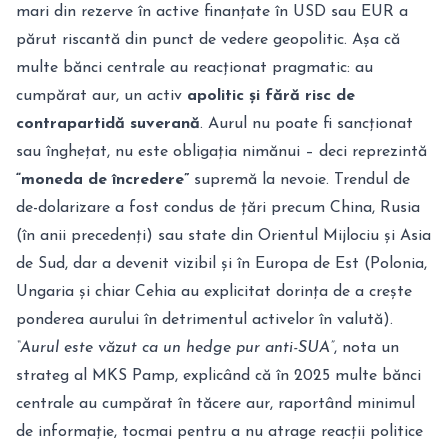
mari din rezerve în active finanțate în USD sau EUR a
părut riscantă din punct de vedere geopolitic. Așa că
multe bănci centrale au reacționat pragmatic: au
cumpărat aur, un activ
apolitic și fără risc de
contrapartidă suverană
. Aurul nu poate fi sancționat
sau înghețat, nu este obligația nimănui – deci reprezintă
“moneda de încredere”
supremă la nevoie. Trendul de
de-dolarizare a fost condus de țări precum China, Rusia
(în anii precedenți) sau state din Orientul Mijlociu și Asia
de Sud, dar a devenit vizibil și în Europa de Est (Polonia,
Ungaria și chiar Cehia au explicitat dorința de a crește
ponderea aurului în detrimentul activelor în valută).
“Aurul este văzut ca un hedge pur anti-SUA”
, nota un
strateg al MKS Pamp, explicând că în 2025 multe bănci
centrale au cumpărat în tăcere aur, raportând minimul
de informație, tocmai pentru a nu atrage reacții politice