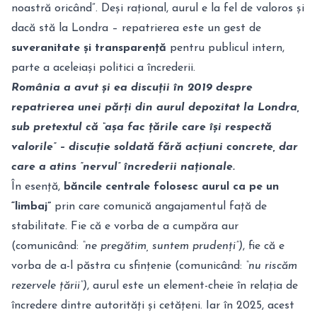
noastră oricând”. Deși rațional, aurul e la fel de valoros și
dacă stă la Londra – repatrierea este un gest de
suveranitate și transparență
pentru publicul intern,
parte a aceleiași politici a încrederii.
România a avut și ea discuții în 2019 despre
repatrierea unei părți din aurul depozitat la Londra,
sub pretextul că “așa fac țările care își respectă
valorile” – discuție soldată fără acțiuni concrete, dar
care a atins ”nervul” încrederii naționale.
În esență,
băncile centrale folosesc aurul ca pe un
“limbaj”
prin care comunică angajamentul față de
stabilitate. Fie că e vorba de a cumpăra aur
(comunicând:
“ne pregătim, suntem prudenți”)
, fie că e
vorba de a-l păstra cu sfințenie (comunicând:
“nu riscăm
rezervele țării”)
, aurul este un element-cheie în relația de
încredere dintre autorități și cetățeni. Iar în 2025, acest