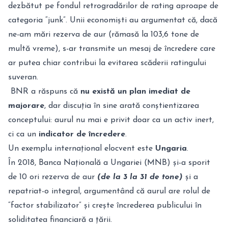
dezbătut pe fondul retrogradărilor de rating aproape de
categoria “junk”. Unii economiști au argumentat că, dacă
ne-am mări rezerva de aur (rămasă la 103,6 tone de
multă vreme), s-ar transmite un mesaj de încredere care
ar putea chiar contribui la evitarea scăderii ratingului
suveran.
BNR a răspuns că
nu există un plan imediat de
majorare
, dar discuția în sine arată conștientizarea
conceptului: aurul nu mai e privit doar ca un activ inert,
ci ca un
indicator de încredere
.
Un exemplu internațional elocvent este
Ungaria
.
În 2018, Banca Națională a Ungariei (MNB) și-a sporit
de 10 ori rezerva de aur
(de la 3 la 31 de tone)
și a
repatriat-o integral, argumentând că aurul are rolul de
“factor stabilizator” și crește încrederea publicului în
soliditatea financiară a țării.