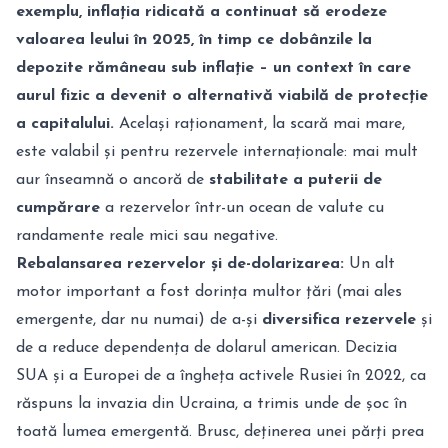
exemplu, inflația ridicată a continuat să erodeze
valoarea leului în 2025, în timp ce dobânzile la
depozite rămâneau sub inflație – un context în care
aurul fizic a devenit o alternativă viabilă de protecție
a capitalului.
Același raționament, la scară mai mare,
este valabil și pentru rezervele internaționale: mai mult
aur înseamnă o ancoră de
stabilitate a puterii de
cumpărare
a rezervelor într-un ocean de valute cu
randamente reale mici sau negative.
Rebalansarea rezervelor și de-dolarizarea:
Un alt
motor important a fost dorința multor țări (mai ales
emergente, dar nu numai) de a-și
diversifica rezervele
și
de a reduce dependența de dolarul american. Decizia
SUA și a Europei de a îngheța activele Rusiei în 2022, ca
răspuns la invazia din Ucraina, a trimis unde de șoc în
toată lumea emergentă. Brusc, deținerea unei părți prea