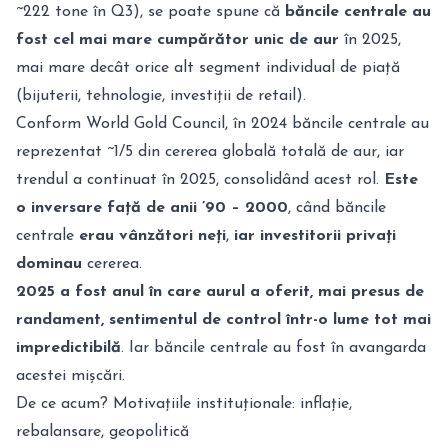
~222 tone în Q3), se poate spune că
băncile centrale au
fost cel mai mare cumpărător unic de aur
în 2025,
mai mare decât orice alt segment individual de piață
(bijuterii, tehnologie, investiții de retail).
Conform World Gold Council, în 2024 băncile centrale au
reprezentat ~1/5 din cererea globală totală de aur, iar
trendul a continuat în 2025, consolidând acest rol.
Este
o inversare față de anii ’90 – 2000
, când băncile
centrale
erau vânzători neți
,
iar investitorii privați
dominau
cererea.
2025 a fost anul în care aurul a oferit, mai presus de
randament, sentimentul de control într-o lume tot mai
impredictibilă
. Iar băncile centrale au fost în avangarda
acestei mișcări.
De ce acum? Motivațiile instituționale: inflație,
rebalansare, geopolitică