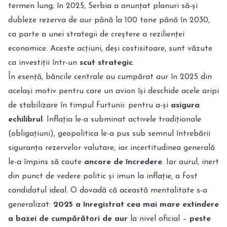
termen lung; în 2025, Serbia a anunțat planuri să-și
dubleze rezerva de aur până la 100 tone până în 2030,
ca parte a unei strategii de creștere a rezilienței
economice. Aceste acțiuni, deși costisitoare, sunt văzute
ca investiții într-un
scut strategic
.
În esență, băncile centrale au cumpărat aur în 2025 din
același motiv pentru care un avion își deschide acele aripi
de stabilizare în timpul furtunii: pentru a-și
asigura
echilibrul
. Inflația le-a subminat activele tradiționale
(obligațiuni), geopolitica le-a pus sub semnul întrebării
siguranța rezervelor valutare, iar incertitudinea generală
le-a împins să caute
ancore de încredere
. Iar aurul, inert
din punct de vedere politic și imun la inflație, a fost
candidatul ideal. O dovadă că această mentalitate s-a
generalizat:
2025 a înregistrat cea mai mare extindere
a bazei de cumpărători de aur
la nivel oficial –
peste