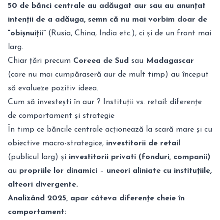
50 de bănci centrale au adăugat aur sau au anunțat
intenții de a adăuga, semn că nu mai vorbim doar de
“obișnuiții”
(Rusia, China, India etc.), ci și de un front mai
larg.
Chiar țări precum
Coreea de Sud
sau
Madagascar
(care nu mai cumpăraseră aur de mult timp) au început
să evalueze pozitiv ideea.
Cum să investești în aur ? Instituții vs. retail: diferențe
de comportament și strategie
În timp ce băncile centrale acționează la scară mare și cu
obiective macro-strategice,
investitorii de retail
(publicul larg) și
investitorii privati (fonduri, companii)
au
propriile lor dinamici
–
uneori aliniate cu instituțiile,
alteori divergente.
Analizând 2025, apar câteva diferențe cheie în
comportament: