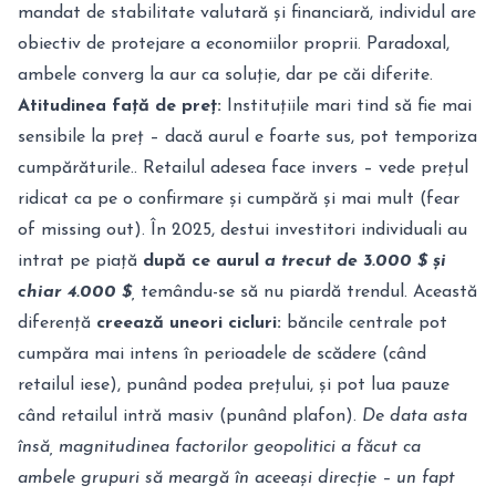
mandat de stabilitate valutară și financiară, individul are
obiectiv de protejare a economiilor proprii. Paradoxal,
ambele converg la aur ca soluție, dar pe căi diferite.
Atitudinea față de preț:
Instituțiile mari tind să fie mai
sensibile la preț – dacă aurul e foarte sus, pot temporiza
cumpărăturile.. Retailul adesea face invers – vede prețul
ridicat ca pe o confirmare și cumpără și mai mult (fear
of missing out). În 2025, destui investitori individuali au
intrat pe piață
după
ce aurul
a trecut de 3.000 $ și
chiar 4.000 $
,
temându-se să nu piardă trendul. Această
diferență
creează uneori cicluri:
băncile centrale pot
cumpăra mai intens în perioadele de scădere (când
retailul iese), punând podea prețului, și pot lua pauze
când retailul intră masiv (punând plafon).
De data asta
însă, magnitudinea factorilor geopolitici a făcut ca
ambele grupuri să meargă în aceeași direcție – un fapt