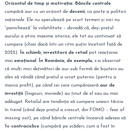
Orizontul de timp și motivația:
Băncile centrale
cumpără aur cu un orizont de
decenii
, ca parte a politicii
naționale. Ele nu speculează pe scurt termen și nici nu
“panichează” la volatilitate – dovadă că, deși prețul
aurului a atins maxime istorice, ele tot au continuat să
cumpere (chiar dacă într-un ritm puțin încetinit față de
2022).
În schimb, investitorii de retail
pot reacționa
mai
emoțional
.
În România, de exemplu
, s-a observat
că mulți mici deținători de aur sub formă de bijuterii au
ales să vândă când prețul a urcat puternic (pentru a
marca profit)
, pe când cei care cumpăraseră
aur de
investiții
(lingouri, monede) au ținut de el sau au mai
adăugat. Retailul are tendința să cumpere uneori târziu
în trend (când deja prețul a crescut, din FOMO –
fear of
missing out
), pe când băncile centrale încearcă adesea să
fie
contraciclice
(cumpără pe scăderi, cum a fost în