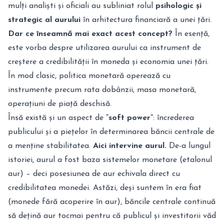
mulți analiști și oficiali au subliniat rolul
psihologic și
strategic al aurului
în arhitectura financiară a unei țări.
Dar ce înseamnă mai exact acest concept?
În esență,
este vorba despre utilizarea aurului ca instrument de
creștere a credibilității în moneda și economia unei țări.
În mod clasic, politica monetară operează cu
instrumente precum rata dobânzii, masa monetară,
operațiuni de piață deschisă.
Însă există și un aspect de
“soft power”
: încrederea
publicului și a piețelor în determinarea băncii centrale de
a menține stabilitatea.
Aici intervine aurul.
De-a lungul
istoriei, aurul a fost baza sistemelor monetare (etalonul
aur) – deci posesiunea de aur echivala direct cu
credibilitatea monedei. Astăzi, deși suntem în era fiat
(monede fără acoperire în aur), băncile centrale continuă
să dețină aur tocmai pentru că publicul și investitorii văd