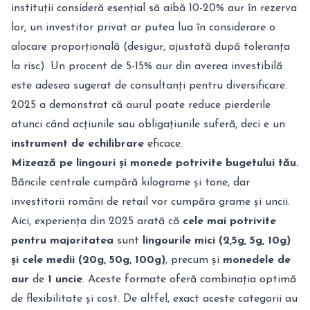
instituții consideră esențial să aibă 10-20% aur în rezerva
lor, un investitor privat ar putea lua în considerare o
alocare proporțională (desigur, ajustată după toleranța
la risc). Un procent de 5-15% aur din averea investibilă
este adesea sugerat de consultanți pentru diversificare.
2025 a demonstrat că aurul poate reduce pierderile
atunci când acțiunile sau obligațiunile suferă, deci e un
instrument de echilibrare
eficace.
Mizează pe lingouri și monede potrivite bugetului tău.
Băncile centrale cumpără kilograme și tone, dar
investitorii români de retail vor cumpăra grame și uncii.
Aici, experiența din 2025 arată că
cele mai potrivite
pentru majoritatea
sunt
lingourile mici
(2,5g
,
5g,
10g
)
și cele medii
(20g
,
50g
,
100g)
,
precum și
monedele de
aur
de
1 uncie
. Aceste formate oferă combinația optimă
de flexibilitate și cost. De altfel, exact aceste categorii au