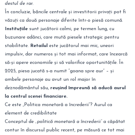
destul de rar.
În concluzie, băncile centrale și investitorii privați pot fi
văzuți ca două personaje diferite într-o piesă comună.
Instituțiile
sunt jucătorii calmi, pe termen lung, cu
buzunare adânci, care mută piesele strategic pentru
stabilitate.
Retailul
este jucătorul mai mic, uneori
impulsiv, dar numeros și tot mai informat, care încearcă
să-și apere economiile și să valorifice oportunitățile. În
2025, piesa jucată s-a numit “goana spre aur” – și
ambele personaje au avut un rol major în
deznodământul său,
reușind împreună să aducă aurul
la centrul scenei financiare.
Ce este „Politica monetară a încrederii”? Aurul ca
element de credibilitate
Conceptul de
„politică monetară a încrederii”
a căpătat
contur în discursul public recent, pe măsură ce tot mai