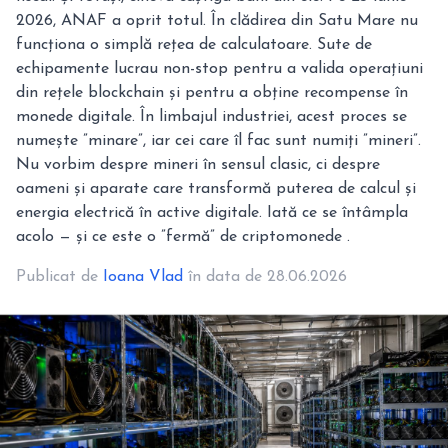
2026, ANAF a oprit totul. În clădirea din Satu Mare nu
funcționa o simplă rețea de calculatoare. Sute de
echipamente lucrau non-stop pentru a valida operațiuni
din rețele blockchain și pentru a obține recompense în
monede digitale. În limbajul industriei, acest proces se
numește ”minare”, iar cei care îl fac sunt numiți ”mineri”.
Nu vorbim despre mineri în sensul clasic, ci despre
oameni și aparate care transformă puterea de calcul și
energia electrică în active digitale. Iată ce se întâmpla
acolo — și ce este o ”fermă” de criptomonede .
Publicat de
Ioana Vlad
în data de 28.06.2026