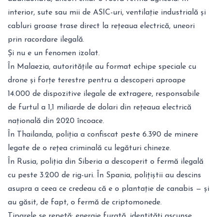
interior, sute sau mii de ASIC-uri, ventilație industrială și
cabluri groase trase direct la rețeaua electrică, uneori
prin racordare ilegală.
Și nu e un fenomen izolat.
În Malaezia, autoritățile au format echipe speciale cu
drone și forțe terestre pentru a descoperi aproape
14.000 de dispozitive ilegale de extragere, responsabile
de furtul a 1,1 miliarde de dolari din rețeaua electrică
națională din 2020 încoace.
În Thailanda, poliția a confiscat peste 6.390 de minere
legate de o rețea criminală cu legături chineze.
În Rusia, poliția din Siberia a descoperit o fermă ilegală
cu peste 3.200 de rig-uri. În Spania, polițiștii au descins
asupra a ceea ce credeau că e o plantație de canabis — și
au găsit, de fapt, o fermă de criptomonede.
Tiparele se repetă: energie furată, identități ascunse,