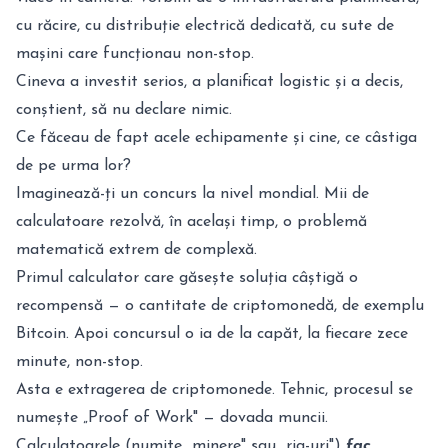
cu răcire, cu distribuție electrică dedicată, cu sute de
mașini care funcționau non-stop.
Cineva a investit serios, a planificat logistic și a decis,
conștient, să nu declare nimic.
Ce făceau de fapt acele echipamente și cine, ce câstiga
de pe urma lor?
Imaginează-ți un concurs la nivel mondial. Mii de
calculatoare rezolvă, în același timp, o problemă
matematică extrem de complexă.
Primul calculator care găsește soluția câștigă o
recompensă — o cantitate de criptomonedă, de exemplu
Bitcoin. Apoi concursul o ia de la capăt, la fiecare zece
minute, non-stop.
Asta e extragerea de criptomonede. Tehnic, procesul se
numește „Proof of Work" — dovada muncii.
Calculatoarele (numite „minere" sau „rig-uri")
fac