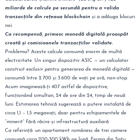
miliarde de calcule pe secundă pentru a valida
tranzacțiile din rețeaua blockchain
și a adăuga blocuri
noi.
Ca recompensă, primesc monedă digitală proaspăt
creată și comisioanele tranzacțiilor validate.
Problema? Aceste calcule consumă enorm de multă
electricitate. Un singur dispozitiv ASIC —
un calculator
construit exclusiv pentru generarea de monedă digitală
—
consumă între 2.700 și 3.600 de wați pe oră, non-stop.
Acum imaginează-ți 407 astfel de dispozitive,
funcționând simultan, 24 de ore din 24, timp de nouă
luni. Estimarea tehnică sugerează o putere instalată de
circa 1,1 – 1,5 megawați, doar pentru echipamentele de
”minerit” fără răcire și infrastructură auxiliară.
Ca referință: un apartament românesc de trei camere
consumă circa 200-300 kWh pe lună. Ferma din Satu