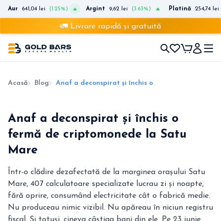
Aur
641,04 lei
(1.25%)
Argint
9,62 lei
(3.63%)
Platină
254,74 lei
🚛 Livrare rapidă și gratuită
Acasă
Blog
Anaf a deconspirat și închis o fermă de criptomo
Anaf a deconspirat și închis o
fermă de criptomonede la Satu
Mare
Într-o clădire dezafectată de la marginea orașului Satu
Mare, 407 calculatoare specializate lucrau zi și noapte,
fără oprire, consumând electricitate cât o fabrică medie.
Nu produceau nimic vizibil. Nu apăreau în niciun registru
fiscal. Și totuși, cineva câștiga bani din ele. Pe 23 iunie