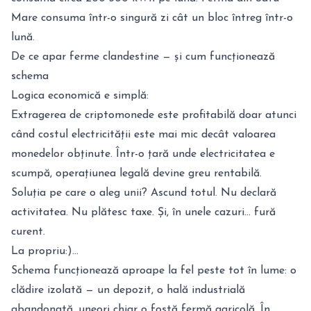
Mare consuma într-o singură zi cât un bloc întreg într-o
lună.
De ce apar ferme clandestine — și cum funcționează
schema
Logica economică e simplă:
Extragerea de criptomonede este profitabilă doar atunci
când costul electricității este mai mic decât valoarea
monedelor obținute. Într-o țară unde electricitatea e
scumpă, operațiunea legală devine greu rentabilă.
Soluția pe care o aleg unii? Ascund totul. Nu declară
activitatea. Nu plătesc taxe. Și, în unele cazuri... fură
curent.
La propriu:)...
Schema funcționează aproape la fel peste tot în lume: o
clădire izolată — un depozit, o hală industrială
abandonată, uneori chiar o fostă fermă agricolă. În