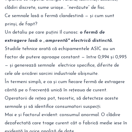
clădiri discrete, sume uriașe... ”nevăzute” de fisc.
Ce semnale lasă o fermă clandestină — și cum sunt
prinși, de fapt?
Un detaliu pe care puțini îl cunosc:
o fermă de
extragere lasă o „amprentă" electrică distinctă.
Studiile tehnice arată că echipamentele ASIC au un
factor de putere aproape constant — între 0,994 și 0,995
— și generează semnale electrice specifice, diferite de
cele ale oricărei sarcini industriale obișnuite.
În termeni simpli, e ca și cum fiecare fermă de extragere
cântă pe o frecvență unică în rețeaua de curent.
Operatorii de rețea pot, teoretic, să detecteze aceste
semnale și să identifice consumatori suspecți.
Mai e și factorul evident: consumul anormal. O clădire
dezafectată care trage curent cât o fabrică medie iese în
evidență în orice analiză de date.