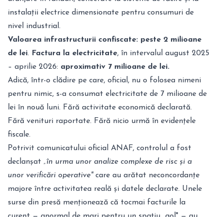
instalații electrice dimensionate pentru consumuri de
nivel industrial.
Valoarea infrastructurii confiscate: peste 2 milioane
de lei
.
Factura la electricitate
, în intervalul august 2025
– aprilie 2026:
aproximativ 7 milioane de lei.
Adică, într-o clădire pe care, oficial, nu o folosea nimeni
pentru nimic, s-a consumat electricitate de 7 milioane de
lei în nouă luni. Fără activitate economică declarată.
Fără venituri raportate. Fără nicio urmă în evidențele
fiscale.
Potrivit comunicatului oficial ANAF, controlul a fost
declanșat
„în urma unor analize complexe de risc și a
unor verificări operative"
care au arătat neconcordanțe
majore între activitatea reală și datele declarate. Unele
surse din presă menționează că tocmai facturile la
curent — anormal de mari pentru un spațiu „gol" — au