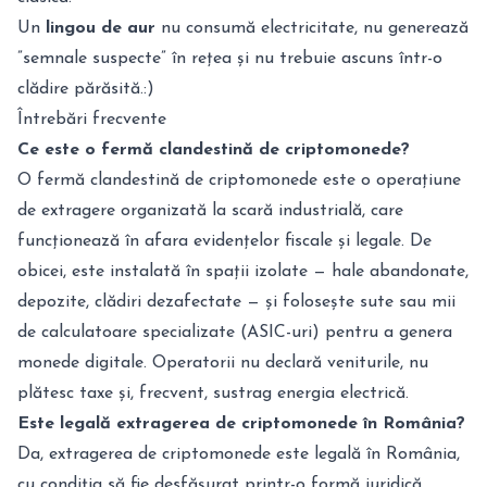
Un
lingou de aur
nu consumă electricitate, nu generează
”semnale suspecte” în rețea și nu trebuie ascuns într-o
clădire părăsită.:)
Întrebări frecvente
Ce este o fermă clandestină de criptomonede?
O fermă clandestină de criptomonede este o operațiune
de extragere organizată la scară industrială, care
funcționează în afara evidențelor fiscale și legale. De
obicei, este instalată în spații izolate — hale abandonate,
depozite, clădiri dezafectate — și folosește sute sau mii
de calculatoare specializate (ASIC-uri) pentru a genera
monede digitale. Operatorii nu declară veniturile, nu
plătesc taxe și, frecvent, sustrag energia electrică.
Este legală extragerea de criptomonede în România?
Da, extragerea de criptomonede este legală în România,
cu condiția să fie desfășurat printr-o formă juridică