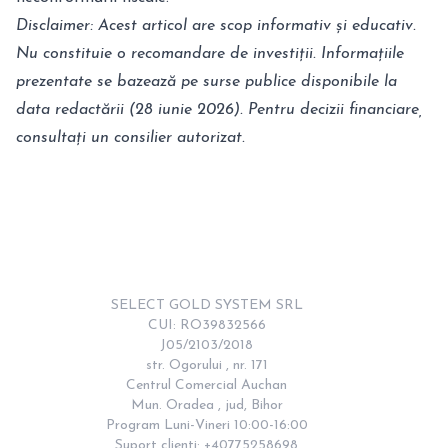
Disclaimer: Acest articol are scop informativ și educativ.
Nu constituie o recomandare de investiții. Informațiile
prezentate se bazează pe surse publice disponibile la
data redactării (28 iunie 2026). Pentru decizii financiare,
consultați un consilier autorizat.
SELECT GOLD SYSTEM SRL

CUI: RO39832566

J05/2103/2018

str. Ogorului , nr. 171

Centrul Comercial Auchan

Mun. Oradea , jud, Bihor

Program Luni-Vineri 10:00-16:00

Suport clienti: +40775258698
