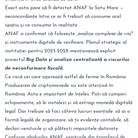
Exact asta pare să fi detectat ANAF la Satu Mare —
neconcordanțe între ce ar fi trebuit să consume acel
spațiu și ce consuma în realitate.
ANAF a confirmat că folosește „analize complexe de risc"
și instrumente digitale de verificare. Planul strategic al
instituției pentru 2025-2028 menționează explicit
proiectul
Big Data și analiza centralizată a riscurilor
de neconformare fiscală.
Ce riscă cei care operează astfel de ferme în România
Producerea de criptomonede nu este interzisă în
România. Asta e important de înțeles. Poți să cumperi
echipamente, să le instalezi și să extragi monedă digitală
legal. Dar trebuie să faci câteva lucruri esențiale: să ai o
formă legală de organizare, să ții evidențe contabile, să
declari veniturile și să plătești impozitele datorate.
Conform ghidurilor ANAF, veniturile din transferul de