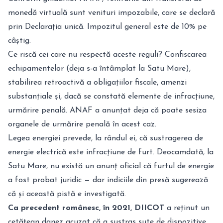
monedă virtuală sunt venituri impozabile, care se declară
prin Declarația unică. Impozitul general este de 10% pe
câștig.
Ce riscă cei care nu respectă aceste reguli? Confiscarea
echipamentelor (deja s-a întâmplat la Satu Mare),
stabilirea retroactivă a obligațiilor fiscale, amenzi
substanțiale și, dacă se constată elemente de infracțiune,
urmărire penală. ANAF a anunțat deja că poate sesiza
organele de urmărire penală în acest caz.
Legea energiei prevede, la rândul ei, că sustragerea de
energie electrică este infracțiune de furt. Deocamdată, la
Satu Mare, nu există un anunț oficial că furtul de energie
a fost probat juridic — dar indiciile din presă sugerează
că și această pistă e investigată.
Ca precedent românesc, în 2021, DIICOT
a reținut un
cetățean danez acuzat că a sustras sute de dispozitive