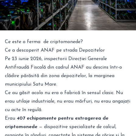
Ce este o ferma de criptomonede?
Ce a descoperit ANAF pe strada Depozitelor
Pe 23 iunie 2026, inspectorii Direcției Generale
Antifraudă Fiscală din cadrul ANAF au descins într-o
clădire părăsită din zona depozitelor, la marginea
municipiului Satu Mare.
Ce au găsit acolo nu era o fabrică în sensul clasic. Nu
erau utilaje industriale, nu erau mărfuri, nu erau angajați
cu acte în regulă.
Erau
407 echipamente pentru extragerea de
criptomonede
— dispozitive specializate de calcul,
aranjate în rânduri, conectate la sisteme de răcire și la