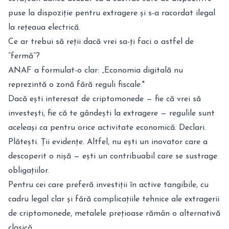
puse la dispoziție pentru extragere și s-a racordat ilegal
la rețeaua electrică.
Ce ar trebui să reții dacă vrei sa-ți faci o astfel de
”fermă”?
ANAF a formulat-o clar: „Economia digitală nu
reprezintă o zonă fără reguli fiscale."
Dacă ești interesat de criptomonede — fie că vrei să
investești, fie că te gândești la extragere — regulile sunt
aceleași ca pentru orice activitate economică. Declari.
Plătești. Ții evidențe. Altfel, nu ești un inovator care a
descoperit o nișă — ești un contribuabil care se sustrage
obligațiilor.
Pentru cei care preferă investiții în active tangibile, cu
cadru legal clar și fără complicațiile tehnice ale extragerii
de criptomonede, metalele prețioase rămân o alternativă
clasică.