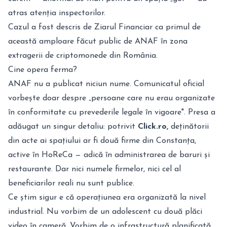
atras atenția inspectorilor.
Cazul a fost descris de Ziarul Financiar ca primul de
această amploare făcut public de ANAF în zona
extragerii de criptomonede din România.
Cine opera ferma?
ANAF nu a publicat niciun nume. Comunicatul oficial
vorbește doar despre „persoane care nu erau organizate
în conformitate cu prevederile legale în vigoare". Presa a
adăugat un singur detaliu: potrivit
Click.ro,
deținătorii
din acte ai spațiului ar fi două firme din Constanța,
active în HoReCa — adică în administrarea de baruri și
restaurante. Dar nici numele firmelor, nici cel al
beneficiarilor reali nu sunt publice.
Ce știm sigur e că operațiunea era organizată la nivel
industrial. Nu vorbim de un adolescent cu două plăci
video în cameră. Vorbim de o infrastructură planificată,